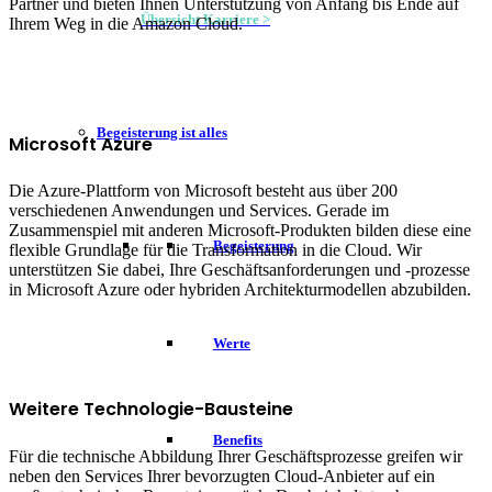
Partner und bieten Ihnen Unterstützung von Anfang bis Ende auf
Übersicht Karriere >
Ihrem Weg in die Amazon Cloud.
Begeisterung ist alles
Microsoft Azure
Die Azure-Plattform von Microsoft besteht aus über 200
verschiedenen Anwendungen und Services. Gerade im
Zusammenspiel mit anderen Microsoft-Produkten bilden diese eine
Begeisterung
flexible Grundlage für die Transformation in die Cloud. Wir
unterstützen Sie dabei, Ihre Geschäftsanforderungen und -prozesse
in Microsoft Azure oder hybriden Architekturmodellen abzubilden.
Werte
Weitere Technologie-Bausteine
Benefits
Für die technische Abbildung Ihrer Geschäftsprozesse greifen wir
neben den Services Ihrer bevorzugten Cloud-Anbieter auf ein