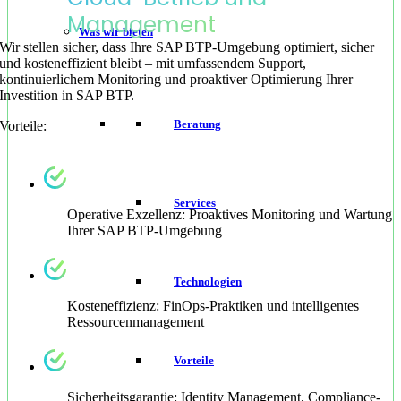
Management
Was wir bieten
Wir stellen sicher, dass Ihre SAP BTP-Umgebung optimiert, sicher
und kosteneffizient bleibt – mit umfassendem Support,
kontinuierlichem Monitoring und proaktiver Optimierung Ihrer
Investition in SAP BTP.
Beratung
Vorteile:
Services
Operative Exzellenz: Proaktives Monitoring und Wartung
Ihrer SAP BTP-Umgebung
Technologien
Kosteneffizienz: FinOps-Praktiken und intelligentes
Ressourcenmanagement
Vorteile
Sicherheitsgarantie: Identity Management, Compliance-