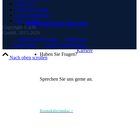
Link to X
Link to LinkedIn
Link to Instagram
Link to Xing
Kontaktieren Sie uns
Copyright © p36
GmbH, 2015-2026
Hinweisgeber Portal
—
Impressum
—
Datenschutz
—
Cookie-Einstellungen
—
Karriere
Haben Sie Fragen?
Nach oben scrollen
Sprechen Sie uns gerne an.
Kontaktformular >