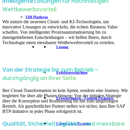
Intelligente Lösungen für nachhaltigen
Wettbewerbsvorteil
UDI Platform
Wir nutzen die neuesten Cloud- und KI-Technologien, um
innovative Lösungen zu entwickeln, die echten Business Value
schaffen. Von intelligenter Prozessautomatisierung bis zu
datengetriebenen Entscheidungen – wir helfen Ihnen, durch
Technologie einen messbaren Wettbewerbsvorteil zu erzielen.
Lösung
Von der Strategie bis zum Betrieb –
Erfolgsgeschichten
durchgängig an Ihrer Seite
Ihre Cloud-Transformation ist kein Sprint, sondern eine Journey. Wir
begleiten Sie über alle Phasen hinweg: Von der initialen Strategie
Erweiterungen – Content Packages
über die Konzeption und Realisierung bis hin zum langfristigen
Betrieb. Als ganzheitlicher Partner stellen wir sicher, dass Ihre SAP
BTP-Initiative in jeder Phase erfolgreich ist.
Qualität, Sicherheit, Agilität – und messbare
Compliance-Termine