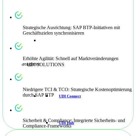
Strategische Ausrichtung: SAP BTP-Initiativen mit
Geschäftszielen synchronisieren
Erhöhte Agilität: Schnell auf Marktveränderungen
reagieren
UDI SOLUTIONS
Niedrigere TCI & TCO: Strategische Kostenoptimierung
durch SAP BTP
UDI Connect
Sicherheit & Compliance: Integrierte Sicherheits- und
UDI Hub
Compliance-Frameworks