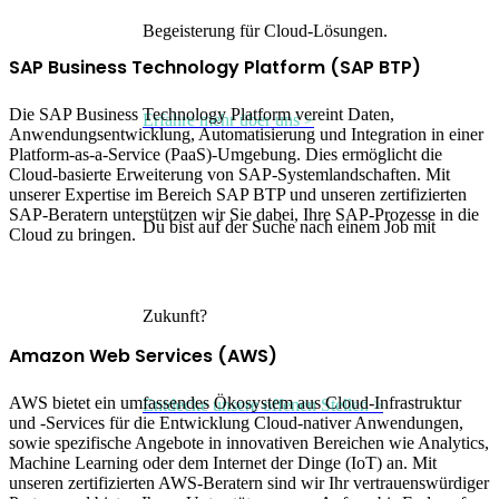
Begeisterung für Cloud-Lösungen.
SAP Business Technology Platform (SAP BTP)
Die SAP Business Technology Platform vereint Daten,
Erfahre mehr über uns >
Anwendungsentwicklung, Automatisierung und Integration in einer
Platform-as-a-Service (PaaS)-Umgebung. Dies ermöglicht die
Cloud-basierte Erweiterung von SAP-Systemlandschaften. Mit
unserer Expertise im Bereich SAP BTP und unseren zertifizierten
SAP-Beratern unterstützen wir Sie dabei, Ihre SAP-Prozesse in die
Du bist auf der Suche nach einem Job mit
Cloud zu bringen.
Zukunft?
Amazon Web Services (AWS)
AWS bietet ein umfassendes Ökosystem aus Cloud-Infrastruktur
Entdecke unsere offenen Stellen >
und -Services für die Entwicklung Cloud-nativer Anwendungen,
sowie spezifische Angebote in innovativen Bereichen wie Analytics,
Machine Learning oder dem Internet der Dinge (IoT) an. Mit
unseren zertifizierten AWS-Beratern sind wir Ihr vertrauenswürdiger