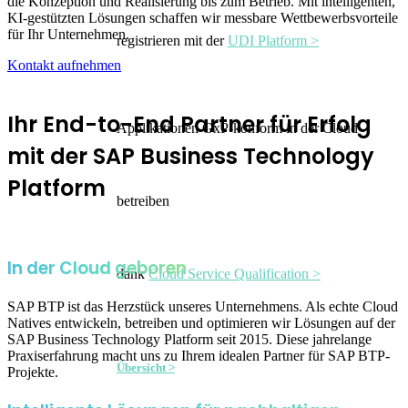
die Konzeption und Realisierung bis zum Betrieb. Mit intelligenten,
KI-gestützten Lösungen schaffen wir messbare Wettbewerbsvorteile
für Ihr Unternehmen.
registrieren mit der
UDI Platform >
Kontakt aufnehmen
Ihr End-to-End Partner für Erfolg
Applikationen GxP-konform in der Cloud
mit der SAP Business Technology
Platform
betreiben
In der Cloud geboren
dank
Cloud Service Qualification >
SAP BTP ist das Herzstück unseres Unternehmens. Als echte Cloud
Natives entwickeln, betreiben und optimieren wir Lösungen auf der
SAP Business Technology Platform seit 2015. Diese jahrelange
Praxiserfahrung macht uns zu Ihrem idealen Partner für SAP BTP-
Übersicht >
Projekte.