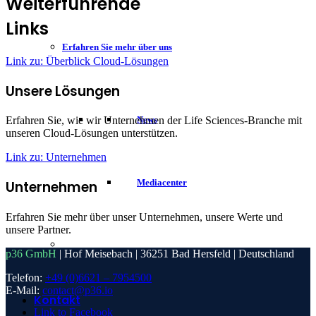
Weiterführende
Links
Erfahren Sie mehr über uns
Link zu: Überblick Cloud-Lösungen
Unsere Lösungen
Erfahren Sie, wie wir Unternehmen der Life Sciences-Branche mit
News
unseren Cloud-Lösungen unterstützen.
Link zu: Unternehmen
Mediacenter
Unternehmen
Erfahren Sie mehr über unser Unternehmen, unsere Werte und
unsere Partner.
p36 GmbH
| Hof Meisebach | 36251 Bad Hersfeld | Deutschland
Telefon:
+49 (0)6621 – 7954500
E-Mail:
contact@p36.io
Kontakt
Link to Facebook