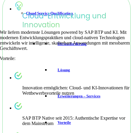
Cloud Service Qualification
Cloud-Entwicklung und
Innovation
Wir liefern modernste Lösungen powered by SAP BTP und KI. Mit
modernen Entwicklungspraktiken und cloud-nativen Technologien
entwickeln wir intelligente, skalierbare Anwendungen mit messbarem
Herausforderung
Geschäftswert.
Vorteile:
Lösung
Innovation ermöglichen: Cloud- und KI-Innovationen für
Wettbewerbsvorteile nutzen
Erweiterungen – Services
SAP BTP Native seit 2015: Authentische Expertise vor
Vorteile
dem Mainstream