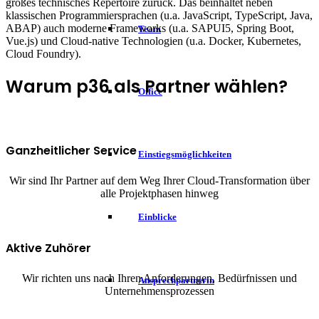
großes technisches Repertoire zurück. Das beinhaltet neben
klassischen Programmiersprachen (u.a. JavaScript, TypeScript, Java,
ABAP) auch moderne Frameworks (u.a. SAPUI5, Spring Boot,
Team
Vue.js) und Cloud-native Technologien (u.a. Docker, Kubernetes,
Cloud Foundry).
Warum p36 als Partner wählen?
Office
Ganzheitlicher Service
Einstiegsmöglichkeiten
Wir sind Ihr Partner auf dem Weg Ihrer Cloud-Transformation über
alle Projektphasen hinweg
Einblicke
Aktive Zuhörer
Wir richten uns nach Ihren Anforderungen, Bedürfnissen und
Ansprechpartnerin
Unternehmensprozessen