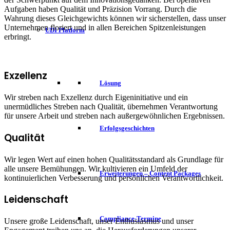
Aufgaben haben Qualität und Präzision Vorrang. Durch die
Wahrung dieses Gleichgewichts können wir sicherstellen, dass unser
Unternehmen floriert und in allen Bereichen Spitzenleistungen
UDI Platform
erbringt.
Exzellenz
Lösung
Wir streben nach Exzellenz durch Eigeninitiative und ein
unermüdliches Streben nach Qualität, übernehmen Verantwortung
für unsere Arbeit und streben nach außergewöhnlichen Ergebnissen.
Erfolgsgeschichten
Qualität
Wir legen Wert auf einen hohen Qualitätsstandard als Grundlage für
alle unsere Bemühungen. Wir kultivieren ein Umfeld der
Erweiterungen – Content Packages
kontinuierlichen Verbesserung und persönlichen Verantwortlichkeit.
Leidenschaft
Compliance-Termine
Unsere große Leidenschaft, unser Enthusiasmus und unser