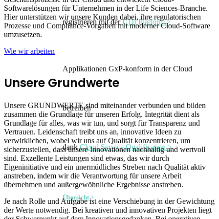
Softwarelösungen für Unternehmen in der Life Sciences-Branche.
Hier unterstützen wir unsere Kunden dabei, ihre regulatorischen
registrieren mit der
UDI Platform >
Prozesse und Compliance-Vorgaben mit moderner Cloud-Software
umzusetzen.
Wie wir arbeiten
Applikationen GxP-konform in der Cloud
Unsere Grundwerte
Unsere GRUNDWERTE sind miteinander verbunden und bilden
betreiben
zusammen die Grundlage für unseren Erfolg. Integrität dient als
Grundlage für alles, was wir tun, und sorgt für Transparenz und
Vertrauen. Leidenschaft treibt uns an, innovative Ideen zu
verwirklichen, wobei wir uns auf Qualität konzentrieren, um
dank
Cloud Service Qualification >
sicherzustellen, dass unsere Innovationen nachhaltig und wertvoll
sind. Exzellente Leistungen sind etwas, das wir durch
Eigeninitiative und ein unermüdliches Streben nach Qualität aktiv
anstreben, indem wir die Verantwortung für unsere Arbeit
übernehmen und außergewöhnliche Ergebnisse anstreben.
Übersicht >
Je nach Rolle und Aufgabe ist eine Verschiebung in der Gewichtung
der Werte notwendig. Bei kreativen und innovativen Projekten liegt
der Schwerpunkt auf dem Innovationsgedanken. Bei operativen