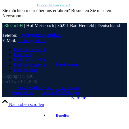
Übersicht Karriere >
Sie möchten mehr über uns erfahren? Besuchen Sie unseren
Newsroom.
p36 GmbH
| Hof Meisebach | 36251 Bad Hersfeld | Deutschland
Begeisterung ist alles
Telefon:
+49 (0)6621 – 7954500
E-Mail:
contact@p36.io
Link to Facebook
Link to X
Link to LinkedIn
Begeisterung
Link to Instagram
Link to Xing
Copyright © p36
GmbH, 2015-2026
Hinweisgeber Portal
—
Impressum
—
Werte
Datenschutz
—
Cookie-Einstellungen
—
Karriere
Nach oben scrollen
Benefits