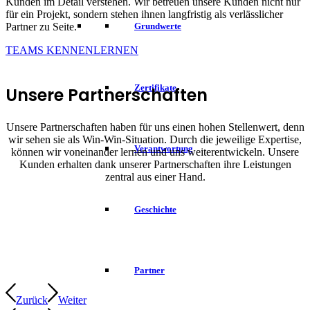
Kunden im Detail verstehen. Wir betreuen unsere Kunden nicht nur
für ein Projekt, sondern stehen ihnen langfristig als verlässlicher
Partner zu Seite.
Grundwerte
TEAMS KENNENLERNEN
Zertifikate
Unsere Partnerschaften
Unsere Partnerschaften haben für uns einen hohen Stellenwert, denn
wir sehen sie als Win-Win-Situation. Durch die jeweilige Expertise,
Verantwortung
können wir voneinander lernen und uns weiterentwickeln. Unsere
Kunden erhalten dank unserer Partnerschaften ihre Leistungen
zentral aus einer Hand.
Geschichte
Partner
Zurück
Weiter