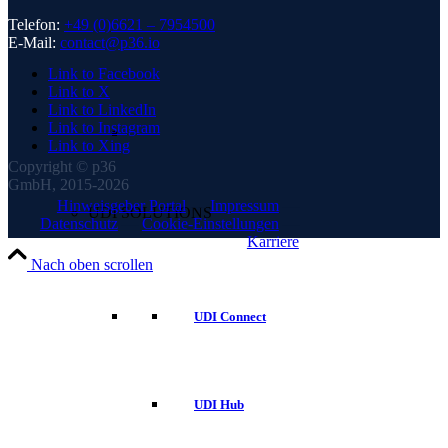
Telefon:
+49 (0)6621 – 7954500
E-Mail:
contact@p36.io
Link to Facebook
Link to X
Link to LinkedIn
Link to Instagram
Link to Xing
Copyright © p36
GmbH, 2015-2026
Hinweisgeber Portal
—
Impressum
—
UDI SOLUTIONS
Datenschutz
—
Cookie-Einstellungen
—
Karriere
Nach oben scrollen
UDI Connect
UDI Hub