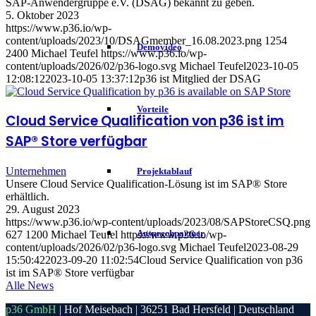
SAP-Anwendergruppe e.V. (DSAG) bekannt zu geben.
5. Oktober 2023
https://www.p36.io/wp-
content/uploads/2023/10/DSAGmember_16.08.2023.png
1254
Demovideo
2400
Michael Teufel
https://www.p36.io/wp-
content/uploads/2026/02/p36-logo.svg
Michael Teufel
2023-10-05
12:08:12
2023-10-05 13:37:12
p36 ist Mitglied der DSAG
Vorteile
Cloud Service Qualification von p36 ist im
SAP® Store verfügbar
Unternehmen
Projektablauf
Unsere Cloud Service Qualification-Lösung ist im SAP® Store
erhältlich.
29. August 2023
https://www.p36.io/wp-content/uploads/2023/08/SAPStoreCSQ.png
Ansprechpartner
627
1200
Michael Teufel
https://www.p36.io/wp-
content/uploads/2026/02/p36-logo.svg
Michael Teufel
2023-08-29
15:50:42
2023-09-20 11:02:54
Cloud Service Qualification von p36
ist im SAP® Store verfügbar
Alle News
p36 GmbH
| Hof Meisebach | 36251 Bad Hersfeld | Deutschland