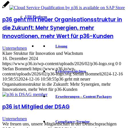
UDI Platform
p36 geht mit neuer Organisationsstruktur in
die Zukunft: Mehr Synergien, mehr
Innovationen, mehr Wert für p36-Kunden
Lösung
Unternehmen
Klare Struktur für Innovation und Wachstum
16. Dezember 2024
https://www.p36.io/wp-content/uploads/2026/02/p36-logo.svg
0
0
Stefan Bommeli
https://www.p36.io/wp-
Erfolgsgeschichten
content/uploads/2026/02/p36-logo.svg
Stefan Bommeli
2024-12-16
10:58:55
2024-12-16 10:58:55
p36 geht mit neuer
Organisationsstruktur in die Zukunft: Mehr Synergien, mehr
Innovationen, mehr Wert für p36-Kunden
Erweiterungen – Content Packages
p36 ist Mitglied der DSAG
Unternehmen
Compliance-Termine
Wir freuen uns, unsere Mitgliedschaft in der Deutschsprachigen