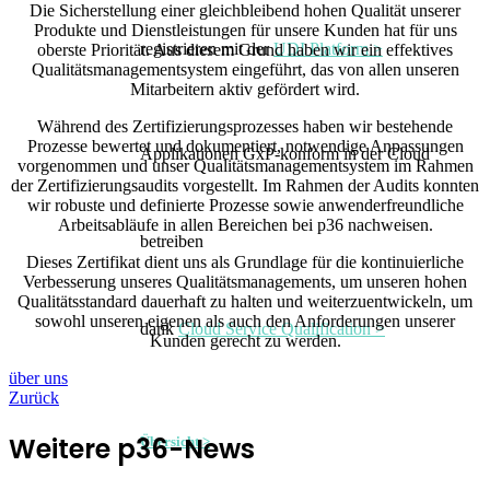
Die Sicherstellung einer gleichbleibend hohen Qualität unserer
Produkte und Dienstleistungen für unsere Kunden hat für uns
registrieren mit der
UDI Platform >
oberste Priorität. Aus diesem Grund haben wir ein effektives
Qualitätsmanagementsystem eingeführt, das von allen unseren
Mitarbeitern aktiv gefördert wird.
Während des Zertifizierungsprozesses haben wir bestehende
Prozesse bewertet und dokumentiert, notwendige Anpassungen
Applikationen GxP-konform in der Cloud
vorgenommen und unser Qualitätsmanagementsystem im Rahmen
der Zertifizierungsaudits vorgestellt. Im Rahmen der Audits konnten
wir robuste und definierte Prozesse sowie anwenderfreundliche
Arbeitsabläufe in allen Bereichen bei p36 nachweisen.
betreiben
Dieses Zertifikat dient uns als Grundlage für die kontinuierliche
Verbesserung unseres Qualitätsmanagements, um unseren hohen
Qualitätsstandard dauerhaft zu halten und weiterzuentwickeln, um
sowohl unseren eigenen als auch den Anforderungen unserer
dank
Cloud Service Qualification >
Kunden gerecht zu werden.
über uns
Zurück
Weitere p36-News
Übersicht >