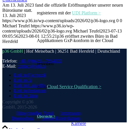
Am 13. Juli 2023 fand die offizielle Eröffnungsfeier unserer neuen
Büroräume statt.
registrieren mit der
UDI Platform >
13. Juli 2023
https://www.p36.io/wp-content/uploads/2026/02/p36-logo.svg
0
0
Michael Teufel
https://www.p36.io/wp-
content/uploads/2026/02/p36-logo.svg
Michael Teufel
2023-07-13
09:05:56
2023-08-01 12:55:21
p36 eröffnet zweites Büro in Bad
Applikationen GxP-konform in der Cloud
Hersfeld
p36 GmbH
| Hof Meisebach | 36251 Bad Hersfeld | Deutschland
Telefon:
+49 (0)6621 – 7954500
betreiben
E-Mail:
contact@p36.io
Link to Facebook
Link to X
Link to LinkedIn
dank
Cloud Service Qualification >
Link to Instagram
Link to Xing
Copyright © p36
GmbH, 2015-2026
Hinweisgeber Portal
—
Impressum
—
Übersicht >
Datenschutz
—
Cookie-Einstellungen
—
Karriere