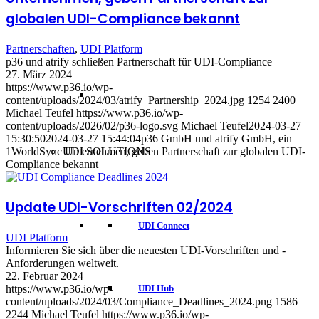
globalen UDI-Compliance bekannt
Partnerschaften
,
UDI Platform
p36 und atrify schließen Partnerschaft für UDI-Compliance
27. März 2024
https://www.p36.io/wp-
content/uploads/2024/03/atrify_Partnership_2024.jpg
1254
2400
Michael Teufel
https://www.p36.io/wp-
content/uploads/2026/02/p36-logo.svg
Michael Teufel
2024-03-27
15:30:50
2024-03-27 15:44:04
p36 GmbH und atrify GmbH, ein
1WorldSync Unternehmen, geben Partnerschaft zur globalen UDI-
UDI SOLUTIONS
Compliance bekannt
Update UDI-Vorschriften 02/2024
UDI Connect
UDI Platform
Informieren Sie sich über die neuesten UDI-Vorschriften und -
Anforderungen weltweit.
22. Februar 2024
https://www.p36.io/wp-
UDI Hub
content/uploads/2024/03/Compliance_Deadlines_2024.png
1586
2244
Michael Teufel
https://www.p36.io/wp-