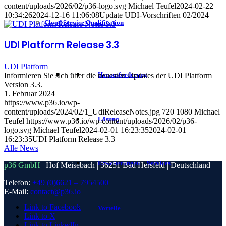
content/uploads/2026/02/p36-logo.svg
Michael Teufel
2024-02-22
10:34:26
2024-12-16 11:06:08
Update UDI-Vorschriften 02/2024
Cloud Service Qualification
UDI Platform Release 3.3
UDI Platform
Herausforderung
Informieren Sie sich über die neuesten Updates der UDI Platform
Version 3.3.
1. Februar 2024
https://www.p36.io/wp-
content/uploads/2024/02/1_UdiReleaseNotes.jpg
720
1080
Michael
Lösung
Teufel
https://www.p36.io/wp-content/uploads/2026/02/p36-
logo.svg
Michael Teufel
2024-02-01 16:23:35
2024-02-01
16:23:35
UDI Platform Release 3.3
Alle News
Erweiterungen – Services
p36 GmbH
| Hof Meisebach | 36251 Bad Hersfeld | Deutschland
Telefon:
+49 (0)6621 – 7954500
E-Mail:
contact@p36.io
Link to Facebook
Vorteile
Link to X
Link to LinkedIn