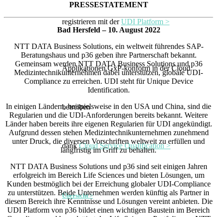
PRESSESTATEMENT
registrieren mit der
UDI Platform >
Bad Hersfeld – 10. August 2022
NTT DATA Business Solutions, ein weltweit führendes SAP-
Beratungshaus und p36 geben ihre Partnerschaft bekannt.
Gemeinsam werden NTT DATA Business Solutions und p36
Applikationen GxP-konform in der Cloud
Medizintechnikunternehmen dabei unterstützen, globale UDI-
Compliance zu erreichen. UDI steht für Unique Device
Identification.
In einigen Ländern, beispielsweise in den USA und China, sind die
betreiben
Regularien und die UDI-Anforderungen bereits bekannt. Weitere
Länder haben bereits ihre eigenen Regularien für UDI angekündigt.
Aufgrund dessen stehen Medizintechnikunternehmen zunehmend
unter Druck, die diversen Vorschriften weltweit zu erfüllen und
dank
Cloud Service Qualification >
langfristig im Griff zu behalten.
NTT DATA Business Solutions und p36 sind seit einigen Jahren
erfolgreich im Bereich Life Sciences und bieten Lösungen, um
Kunden bestmöglich bei der Erreichung globaler UDI-Compliance
zu unterstützen. Beide Unternehmen werden künftig als Partner in
Übersicht >
diesem Bereich ihre Kenntnisse und Lösungen vereint anbieten. Die
UDI Platform von p36 bildet einen wichtigen Baustein im Bereich