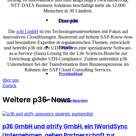
NTT DATA Business Solutions beschäftigt mehr als 12.000
Menschen in 30 Ländern.
Demovideo
Über p36
Die
p36 GmbH
ist ein Technologieunternehmen mit Fokus auf
innovativen Cloudlösungen. Basierend auf hohem SAP-Know-how
und besonderer Expertise in regulatorischen Themen, entwickelt
Vorteile
und betreibt p36 mit der UDI Platform eine spezialisierte Software-
as-a-Service (Saas)-Lösung für die Life Sciences-Branche zur
Erreichung globaler UDI-Compliance. Zudem unterstützt p36
Unternehmen bei der Transformation ihrer Businessprozesse im
Rahmen der SAP Cloud Consulting Services.
Projektablauf
über uns
Zurück
Weitere p36-News
Ansprechpartner
p36 GmbH und atrify GmbH, ein 1WorldSync
Unternehmen, geben Partnerschaft zur