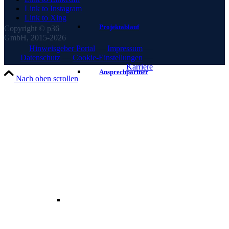
Link to Instagram
Link to Xing
Projektablauf
Copyright © p36
GmbH, 2015-2026
Hinweisgeber Portal
—
Impressum
—
Datenschutz
—
Cookie-Einstellungen
—
Karriere
Ansprechpartner
Nach oben scrollen