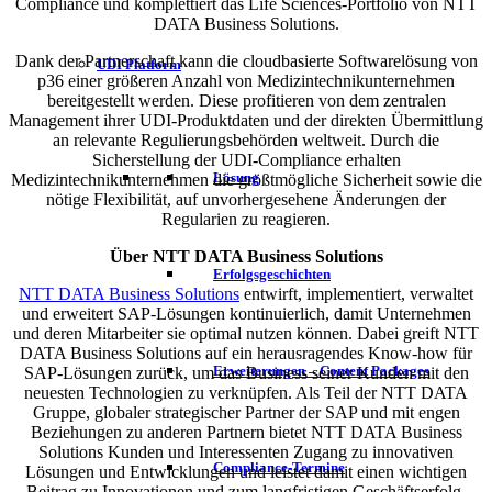
Compliance und komplettiert das Life Sciences-Portfolio von NTT
DATA Business Solutions.
Dank der Partnerschaft kann die cloudbasierte Softwarelösung von
UDI Platform
p36 einer größeren Anzahl von Medizintechnikunternehmen
bereitgestellt werden. Diese profitieren von dem zentralen
Management ihrer UDI-Produktdaten und der direkten Übermittlung
an relevante Regulierungsbehörden weltweit. Durch die
Sicherstellung der UDI-Compliance erhalten
Lösung
Medizintechnikunternehmen die größtmögliche Sicherheit sowie die
nötige Flexibilität, auf unvorhergesehene Änderungen der
Regularien zu reagieren.
Über NTT DATA Business Solutions
Erfolgsgeschichten
NTT DATA Business Solutions
entwirft, implementiert, verwaltet
und erweitert SAP-Lösungen kontinuierlich, damit Unternehmen
und deren Mitarbeiter sie optimal nutzen können. Dabei greift NTT
DATA Business Solutions auf ein herausragendes Know-how für
Erweiterungen – Content Packages
SAP-Lösungen zurück, um das Business seiner Kunden mit den
neuesten Technologien zu verknüpfen. Als Teil der NTT DATA
Gruppe, globaler strategischer Partner der SAP und mit engen
Beziehungen zu anderen Partnern bietet NTT DATA Business
Solutions Kunden und Interessenten Zugang zu innovativen
Compliance-Termine
Lösungen und Entwicklungen und leistet damit einen wichtigen
Beitrag zu Innovationen und zum langfristigen Geschäftserfolg.