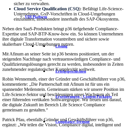
sicher zu verwalten.
Cloud Service Qualification (CSQ
): Befähigt Life-Science-
Unternehmen, GxP-Vorschriften in Cloud-Umgebungen
UDI Platform
einzuhalten, insbesondere innerhalb des SAP-Ökosystems.
Neben den SaaS-Produkten bringt p36 tiefgehende Compliance-
Expertise und SAP-BTP-Know-how ein. So können Unternehmen
ihre digitale Transformation vorantreiben und sichere sowie
skalierbare Cloud-Umgebungen nutzen.
Lösung
Mit Afinum an seiner Seite ist p36 bestens positioniert, um der
steigenden Nachfrage nach vertrauenswürdigen Compliance- und
Qualifizierungslösungen gerecht zu werden, insbesondere in Zeiten
zunehmender regulatorischer Komplexität weltweit.
Erfolgsgeschichten
Robin Wennemuth, einer der Gründer und Geschäftsführer von p36,
kommentierte: „Die Partnerschaft mit Afinum ist für uns ein
spannender Meilenstein. Gemeinsam stärken wir unsere Position im
Life-Science-Sektor und beschleunigen unser Wachstum als Teil
Erweiterungen – Content Packages
einer führenden vertikalen Softwaregruppe. Wir freuen uns darauf,
die digitale Zukunft im Bereich Life Science Compliance
gemeinsam zu gestalten.“
Patrick Pfau, ebenfalls Gründer und Geschäftsführer von p36,
Compliance-Termine
ergänzt: „Wir teilen die Vision, Compliance digital, intelligent und