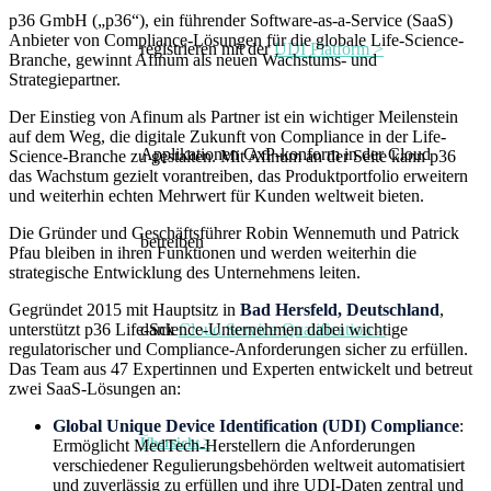
p36 GmbH („p36“), ein führender Software-as-a-Service (SaaS)
Anbieter von Compliance-Lösungen für die globale Life-Science-
registrieren mit der
UDI Platform >
Branche, gewinnt Afinum als neuen Wachstums- und
Strategiepartner.
Der Einstieg von Afinum als Partner ist ein wichtiger Meilenstein
auf dem Weg, die digitale Zukunft von Compliance in der Life-
Applikationen GxP-konform in der Cloud
Science-Branche zu gestalten. Mit Afinum an der Seite kann p36
das Wachstum gezielt vorantreiben, das Produktportfolio erweitern
und weiterhin echten Mehrwert für Kunden weltweit bieten.
Die Gründer und Geschäftsführer Robin Wennemuth und Patrick
betreiben
Pfau bleiben in ihren Funktionen und werden weiterhin die
strategische Entwicklung des Unternehmens leiten.
Gegründet 2015 mit Hauptsitz in
Bad Hersfeld, Deutschland
,
unterstützt p36 Life-Science-Unternehmen dabei wichtige
dank
Cloud Service Qualification >
regulatorischer und Compliance-Anforderungen sicher zu erfüllen.
Das Team aus 47 Expertinnen und Experten entwickelt und betreut
zwei SaaS-Lösungen an:
Global Unique Device Identification (UDI)
Compliance
:
Übersicht >
Ermöglicht MedTech-Herstellern die Anforderungen
verschiedener Regulierungsbehörden weltweit automatisiert
und zuverlässig zu erfüllen und ihre UDI-Daten zentral und