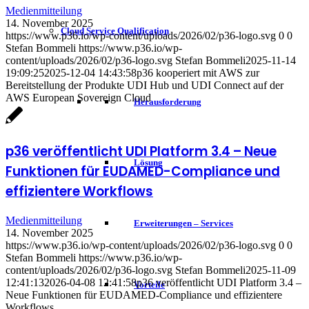
Medienmitteilung
14. November 2025
Cloud Service Qualification
https://www.p36.io/wp-content/uploads/2026/02/p36-logo.svg
0
0
Stefan Bommeli
https://www.p36.io/wp-
content/uploads/2026/02/p36-logo.svg
Stefan Bommeli
2025-11-14
19:09:25
2025-12-04 14:43:58
p36 kooperiert mit AWS zur
Bereitstellung der Produkte UDI Hub und UDI Connect auf der
AWS European Sovereign Cloud
Herausforderung
p36 veröffentlicht UDI Platform 3.4 – Neue
Lösung
Funktionen für EUDAMED-Compliance und
effizientere Workflows
Medienmitteilung
Erweiterungen – Services
14. November 2025
https://www.p36.io/wp-content/uploads/2026/02/p36-logo.svg
0
0
Stefan Bommeli
https://www.p36.io/wp-
content/uploads/2026/02/p36-logo.svg
Stefan Bommeli
2025-11-09
12:41:13
2026-04-08 12:41:58
p36 veröffentlicht UDI Platform 3.4 –
Vorteile
Neue Funktionen für EUDAMED-Compliance und effizientere
Workflows