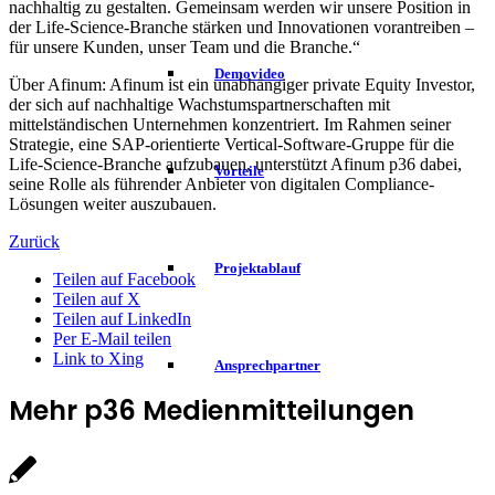
nachhaltig zu gestalten. Gemeinsam werden wir unsere Position in
der Life-Science-Branche stärken und Innovationen vorantreiben –
für unsere Kunden, unser Team und die Branche.“
Demovideo
Über Afinum: Afinum ist ein unabhängiger private Equity Investor,
der sich auf nachhaltige Wachstumspartnerschaften mit
mittelständischen Unternehmen konzentriert. Im Rahmen seiner
Strategie, eine SAP-orientierte Vertical-Software-Gruppe für die
Life-Science-Branche aufzubauen, unterstützt Afinum p36 dabei,
Vorteile
seine Rolle als führender Anbieter von digitalen Compliance-
Lösungen weiter auszubauen.
Zurück
Projektablauf
Teilen auf Facebook
Teilen auf X
Teilen auf LinkedIn
Per E-Mail teilen
Link to Xing
Ansprechpartner
Mehr p36 Medienmitteilungen