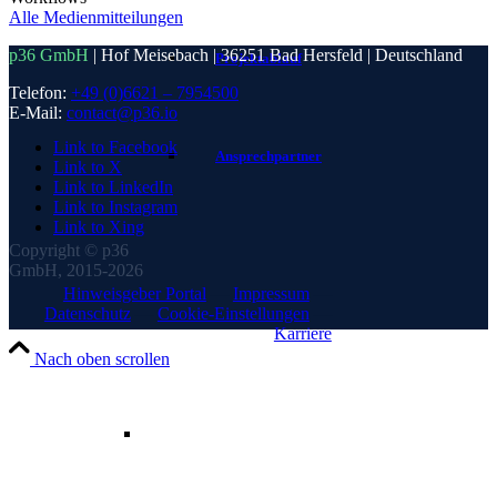
Alle Medienmitteilungen
p36 GmbH
| Hof Meisebach | 36251 Bad Hersfeld | Deutschland
Projektablauf
Telefon:
+49 (0)6621 – 7954500
E-Mail:
contact@p36.io
Link to Facebook
Ansprechpartner
Link to X
Link to LinkedIn
Link to Instagram
Link to Xing
Copyright © p36
GmbH, 2015-2026
Hinweisgeber Portal
—
Impressum
—
Datenschutz
—
Cookie-Einstellungen
—
Karriere
Nach oben scrollen