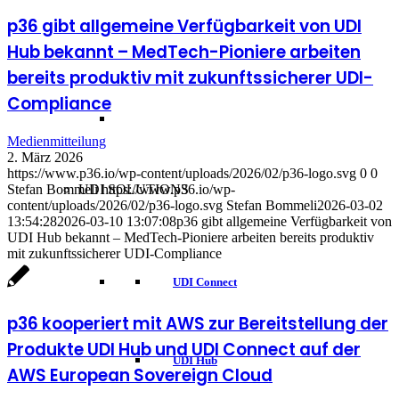
p36 gibt allgemeine Verfügbarkeit von UDI
Hub bekannt – MedTech-Pioniere arbeiten
bereits produktiv mit zukunftssicherer UDI-
Compliance
Medienmitteilung
2. März 2026
https://www.p36.io/wp-content/uploads/2026/02/p36-logo.svg
0
0
Stefan Bommeli
https://www.p36.io/wp-
UDI SOLUTIONS
content/uploads/2026/02/p36-logo.svg
Stefan Bommeli
2026-03-02
13:54:28
2026-03-10 13:07:08
p36 gibt allgemeine Verfügbarkeit von
UDI Hub bekannt – MedTech-Pioniere arbeiten bereits produktiv
mit zukunftssicherer UDI-Compliance
UDI Connect
p36 kooperiert mit AWS zur Bereitstellung der
Produkte UDI Hub und UDI Connect auf der
UDI Hub
AWS European Sovereign Cloud