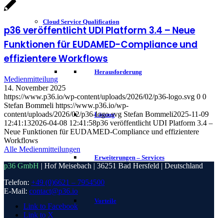
Cloud Service Qualification
p36 veröffentlicht UDI Platform 3.4 – Neue
Funktionen für EUDAMED-Compliance und
effizientere Workflows
Herausforderung
Medienmitteilung
14. November 2025
https://www.p36.io/wp-content/uploads/2026/02/p36-logo.svg
0
0
Stefan Bommeli
https://www.p36.io/wp-
content/uploads/2026/02/p36-logo.svg
Stefan Bommeli
2025-11-09
Lösung
12:41:13
2026-04-08 12:41:58
p36 veröffentlicht UDI Platform 3.4 –
Neue Funktionen für EUDAMED-Compliance und effizientere
Workflows
Alle Medienmitteilungen
Erweiterungen – Services
p36 GmbH
| Hof Meisebach | 36251 Bad Hersfeld | Deutschland
Telefon:
+49 (0)6621 – 7954500
E-Mail:
contact@p36.io
Vorteile
Link to Facebook
Link to X