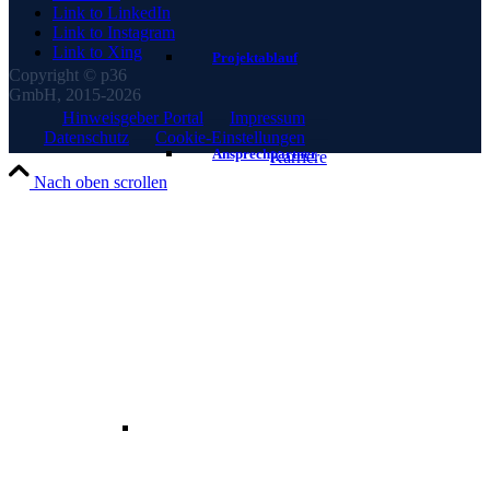
Link to LinkedIn
Link to Instagram
Link to Xing
Projektablauf
Copyright © p36
GmbH, 2015-2026
Hinweisgeber Portal
—
Impressum
—
Datenschutz
—
Cookie-Einstellungen
—
Ansprechpartner
Karriere
Nach oben scrollen