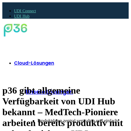
UDI Connect
UDI Hub
Cloud-Lösungen
p36 gibt allgemeine
Unsere Lösungen
Verfügbarkeit von UDI Hub
bekannt – MedTech-Pioniere
arbeiten bereits produktiv mit
Produktdaten zentral verwalten und einfach