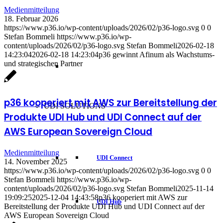
Medienmitteilung
18. Februar 2026
https://www.p36.io/wp-content/uploads/2026/02/p36-logo.svg
0
0
Stefan Bommeli
https://www.p36.io/wp-
content/uploads/2026/02/p36-logo.svg
Stefan Bommeli
2026-02-18
14:23:04
2026-02-18 14:23:04
p36 gewinnt Afinum als Wachstums-
und strategischen Partner
p36 kooperiert mit AWS zur Bereitstellung der
UDI SOLUTIONS
Produkte UDI Hub und UDI Connect auf der
AWS European Sovereign Cloud
Medienmitteilung
UDI Connect
14. November 2025
https://www.p36.io/wp-content/uploads/2026/02/p36-logo.svg
0
0
Stefan Bommeli
https://www.p36.io/wp-
content/uploads/2026/02/p36-logo.svg
Stefan Bommeli
2025-11-14
19:09:25
2025-12-04 14:43:58
p36 kooperiert mit AWS zur
UDI Hub
Bereitstellung der Produkte UDI Hub und UDI Connect auf der
AWS European Sovereign Cloud