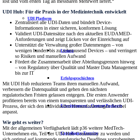
löst und vom ersten Tag an messbaren Mehrwert liefert.“
UDI Hub: Für die Praxis in der Medizintechnik entwickelt
UDI Platform
Zentralisiert alle UDI-Daten und bündelt Device-
Informationen in einer sicheren, konformen Lösung
Validiert UDI-Datensätze nach den aktuellen EUDAMED-
Anforderungen und zeigt Lücken vor der Einreichung auf
Unterstützt die Verwaltung großer Datenmengen – von
wenigen hundert bis zu zehntausend Devices – und verringert
Lösung
so Risiken und manuellen Aufwand
Fördert die Zusammenarbeit über Abteilungsgrenzen hinweg
– von Regulatory über Qualität und Master Data Management
bis zur IT
Erfolgsgeschichten
Mit UDI Hub reduzieren Teams ihren manuellen Aufwand,
verbessern die Datenqualität und gehen den nächsten
regulatorischen Fristen gelassen entgegen. Die ersten Anwender
profitieren bereits von einem transparenten und verlässlichen UDI-
Erweiterungen – Content Packages
Prozess, der sich den individuellen Herausforderungen flexibel
anpasst.
Wie geht es weiter?
Mit der allgemeinen Verfügbarkeit lädt p36 weitere MedTech-
Compliance-Termine
Unternehmen ein, Teil der UDI Hub Community zu werden und
sich optimal auf kommende regulatorische Deadlines vorzubereiten.