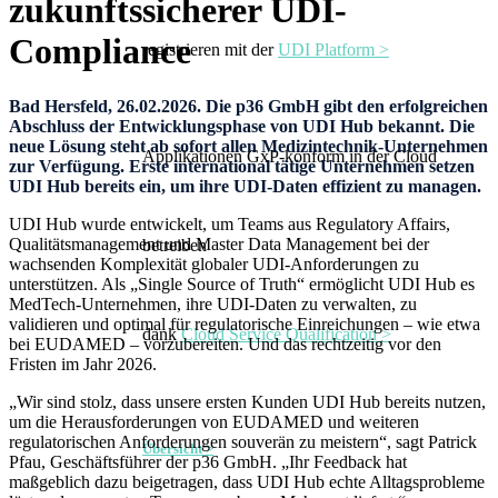
zukunftssicherer UDI-
Compliance
registrieren mit der
UDI Platform >
Bad Hersfeld, 26.02.2026. Die p36 GmbH gibt den erfolgreichen
Abschluss der Entwicklungsphase von UDI Hub bekannt. Die
neue Lösung steht ab sofort allen Medizintechnik-Unternehmen
Applikationen GxP-konform in der Cloud
zur Verfügung. Erste international tätige Unternehmen setzen
UDI Hub bereits ein, um ihre UDI-Daten effizient zu managen.
UDI Hub wurde entwickelt, um Teams aus Regulatory Affairs,
Qualitätsmanagement und Master Data Management bei der
betreiben
wachsenden Komplexität globaler UDI-Anforderungen zu
unterstützen. Als „Single Source of Truth“ ermöglicht UDI Hub es
MedTech-Unternehmen, ihre UDI-Daten zu verwalten, zu
validieren und optimal für regulatorische Einreichungen – wie etwa
dank
Cloud Service Qualification >
bei EUDAMED – vorzubereiten. Und das rechtzeitig vor den
Fristen im Jahr 2026.
„Wir sind stolz, dass unsere ersten Kunden UDI Hub bereits nutzen,
um die Herausforderungen von EUDAMED und weiteren
regulatorischen Anforderungen souverän zu meistern“, sagt Patrick
Übersicht >
Pfau, Geschäftsführer der p36 GmbH. „Ihr Feedback hat
maßgeblich dazu beigetragen, dass UDI Hub echte Alltagsprobleme