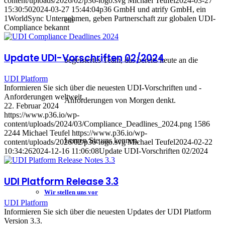
content/uploads/2026/02/p36-logo.svg
Michael Teufel
2024-03-27
15:30:50
2024-03-27 15:44:04
p36 GmbH und atrify GmbH, ein
1WorldSync Unternehmen, geben Partnerschaft zur globalen UDI-
ein
Compliance bekannt
Update UDI-Vorschriften 02/2024
begeistertes Team, das bereits heute an die
UDI Platform
Informieren Sie sich über die neuesten UDI-Vorschriften und -
Anforderungen weltweit.
Anforderungen von Morgen denkt.
22. Februar 2024
https://www.p36.io/wp-
content/uploads/2024/03/Compliance_Deadlines_2024.png
1586
2244
Michael Teufel
https://www.p36.io/wp-
Lernen Sie uns kennen.
content/uploads/2026/02/p36-logo.svg
Michael Teufel
2024-02-22
10:34:26
2024-12-16 11:06:08
Update UDI-Vorschriften 02/2024
UDI Platform Release 3.3
Wir stellen uns vor
UDI Platform
Informieren Sie sich über die neuesten Updates der UDI Platform
Version 3.3.