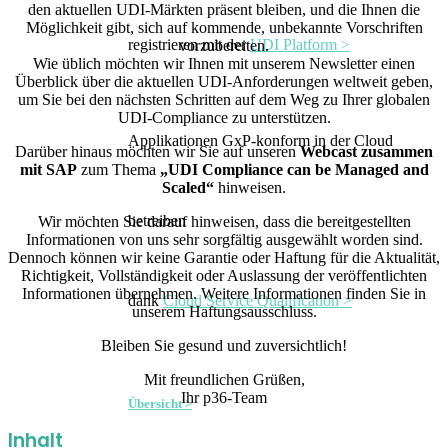
den aktuellen UDI-Märkten präsent bleiben, und die Ihnen die
Möglichkeit gibt, sich auf kommende, unbekannte Vorschriften
registrieren mit der
UDI Platform >
vorzubereiten.
Wie üblich möchten wir Ihnen mit unserem Newsletter einen
Überblick über die aktuellen UDI-Anforderungen weltweit geben,
um Sie bei den nächsten Schritten auf dem Weg zu Ihrer globalen
UDI-Compliance zu unterstützen.
Applikationen GxP-konform in der Cloud
Darüber hinaus möchten wir Sie auf unseren
Webcast zusammen
mit SAP
zum Thema
„UDI Compliance can be Managed and
Scaled“
hinweisen.
betreiben
Wir möchten Sie darauf hinweisen, dass die bereitgestellten
Informationen von uns sehr sorgfältig ausgewählt worden sind.
Dennoch können wir keine Garantie oder Haftung für die Aktualität,
Richtigkeit, Vollständigkeit oder Auslassung der veröffentlichten
Informationen übernehmen. Weitere Informationen finden Sie in
dank
Cloud Service Qualification >
unserem Haftungsausschluss.
Bleiben Sie gesund und zuversichtlich!
Mit freundlichen Grüßen,
Ihr p36-Team
Übersicht >
Inhalt