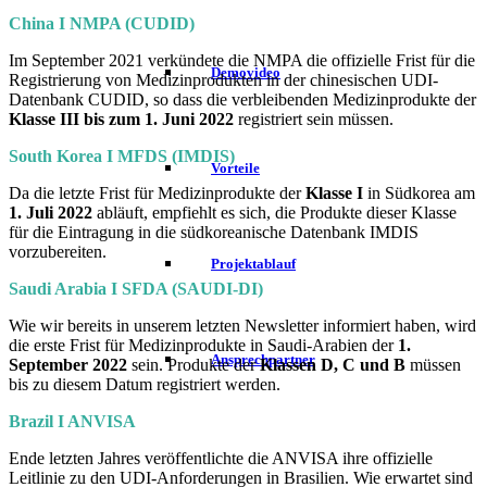
China I NMPA (CUDID)
Im September 2021 verkündete die NMPA die offizielle Frist für die
Demovideo
Registrierung von Medizinprodukten in der chinesischen UDI-
Datenbank CUDID, so dass die verbleibenden Medizinprodukte der
Klasse III bis zum 1. Juni 2022
registriert sein müssen.
South Korea I MFDS (IMDIS)
Vorteile
Da die letzte Frist für Medizinprodukte der
Klasse I
in Südkorea am
1. Juli 2022
abläuft, empfiehlt es sich, die Produkte dieser Klasse
für die Eintragung in die südkoreanische Datenbank IMDIS
vorzubereiten.
Projektablauf
Saudi Arabia I SFDA (SAUDI-DI)
Wie wir bereits in unserem letzten Newsletter informiert haben, wird
die erste Frist für Medizinprodukte in Saudi-Arabien der
1.
Ansprechpartner
September 2022
sein. Produkte der
Klassen D, C und B
müssen
bis zu diesem Datum registriert werden.
Brazil I ANVISA
Ende letzten Jahres veröffentlichte die ANVISA ihre offizielle
Leitlinie zu den UDI-Anforderungen in Brasilien. Wie erwartet sind