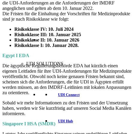
die UDI-Anforderungen an die Anforderungen der IMDRF
angeglichen und gelten ab dem 10. Januar 2022.
Die Fristen für die Einhaltung der Vorschriften für Medizinprodukte
sind je nach Risikoklasse wie folgt:
Risikoklasse IV: 10. Juli 2024
Risikoklasse III: 10. Januar 2025
Risikoklasse II: 10. Januar 2026
Risikoklasse I: 10. Januar 2028.
Egypt I EDA
UDI SOLUTIONS
Die ägyptische Regulierungsbehörde EDA hat kürzlich einen
eigenen Leitfaden für ihre UDI-Anforderungen für Medizinprodukte
veröffentlicht. Obwohl noch keine genauen Fristen bekannt sind,
scheinen sich die Anforderungen, die für UDI in Ägypten erfüllt
werden müssen, an den IMDRF-Leitlinien mit lokalen Anpassungen
zu orientieren.
UDI Connect
Sobald wir mehr Informationen zu den Fristen und der Umsetzung
haben, werden wir Sie kurzfristig auf unseren Social Media Kanälen
informieren.
UDI Hub
Singapore I HSA (SMDR)
Letztes Jahr veröffentlichte Singapur seinen endgültigen Leitfaden