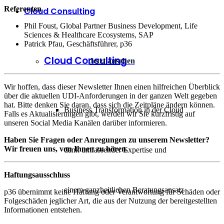
Referenten
Cloud Consulting
Phil Foust, Global Partner Business Development, Life
Sciences & Healthcare Ecosystems, SAP
Patrick Pfau, Geschäftsführer, p36
Cloud Consulting
Jetzt ansehen
Wir hoffen, dass dieser Newsletter Ihnen einen hilfreichen Überblick
über die aktuellen UDI-Anforderungen in der ganzen Welt gegeben
hat. Bitte denken Sie daran, dass sich die Zeitpläne ändern können.
Business Transformation in der Cloud
Falls es Aktualisierungen gibt, werden wir Sie kurzfristig auf
unseren Social Media Kanälen darüber informieren.
Haben Sie Fragen oder Anregungen zu unserem Newsletter?
Wir freuen uns, von Ihnen zu hören.
dank umfassender Expertise und
Haftungsausschluss
einem ganzheitlichen Beratungsansatz
p36 übernimmt keine Haftung oder Verantwortung für Schäden oder
Folgeschäden jeglicher Art, die aus der Nutzung der bereitgestellten
Informationen entstehen.