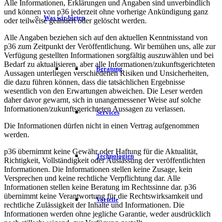
Alle Informationen, Erklärungen und Angaben sind unverbindlich
und können von p36 jederzeit ohne vorherige Ankündigung ganz
Was wir bieten
oder teilweise geändert oder gelöscht werden.
Alle Angaben beziehen sich auf den aktuellen Kenntnisstand von
p36 zum Zeitpunkt der Veröffentlichung. Wir bemühen uns, alle zur
Verfügung gestellten Informationen sorgfältig auszuwählen und bei
Bedarf zu aktualisieren, aber alle Informationen/zukunftsgerichteten
Beratung
Aussagen unterliegen verschiedenen Risiken und Unsicherheiten,
die dazu führen können, dass die tatsächlichen Ergebnisse
wesentlich von den Erwartungen abweichen. Die Leser werden
daher davor gewarnt, sich in unangemessener Weise auf solche
Informationen/zukunftsgerichteten Aussagen zu verlassen.
Services
Die Informationen dürfen nicht in einen Vertrag aufgenommen
werden.
p36 übernimmt keine Gewähr oder Haftung für die Aktualität,
Technologien
Richtigkeit, Vollständigkeit oder Auslassung der veröffentlichten
Informationen. Die Informationen stellen keine Zusage, kein
Versprechen und keine rechtliche Verpflichtung dar. Alle
Informationen stellen keine Beratung im Rechtssinne dar. p36
übernimmt keine Verantwortung für die Rechtswirksamkeit und
Vorteile
rechtliche Zulässigkeit der Inhalte und Informationen. Die
Informationen werden ohne jegliche Garantie, weder ausdrücklich