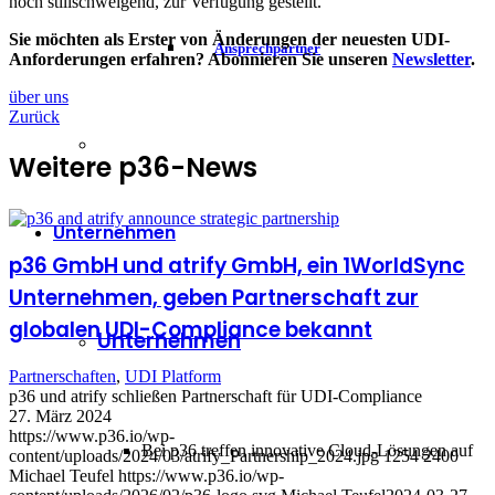
noch stillschweigend, zur Verfügung gestellt.
Sie möchten als Erster von Änderungen der neuesten UDI-
Ansprechpartner
Anforderungen erfahren? Abonnieren Sie unseren
Newsletter
.
über uns
Zurück
Weitere p36-News
Unternehmen
p36 GmbH und atrify GmbH, ein 1WorldSync
Unternehmen, geben Partnerschaft zur
globalen UDI-Compliance bekannt
Unternehmen
Partnerschaften
,
UDI Platform
p36 und atrify schließen Partnerschaft für UDI-Compliance
27. März 2024
https://www.p36.io/wp-
Bei p36 treffen innovative Cloud-Lösungen auf
content/uploads/2024/03/atrify_Partnership_2024.jpg
1254
2400
Michael Teufel
https://www.p36.io/wp-