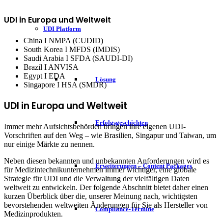
UDI in Europa und Weltweit
UDI Platform
China I NMPA (CUDID)
South Korea I MFDS (IMDIS)
Saudi Arabia I SFDA (SAUDI-DI)
Brazil I ANVISA
Egypt I EDA
Lösung
Singapore I HSA (SMDR)
UDI in Europa und Weltweit
Erfolgsgeschichten
Immer mehr Aufsichtsbehörden bringen ihre eigenen UDI-
Vorschriften auf den Weg – wie Brasilien, Singapur und Taiwan, um
nur einige Märkte zu nennen.
Neben diesen bekannten und unbekannten Anforderungen wird es
Erweiterungen – Content Packages
für Medizintechnikunternehmen immer wichtiger, eine globale
Strategie für UDI und die Verwaltung der vielfältigen Daten
weltweit zu entwickeln. Der folgende Abschnitt bietet daher einen
kurzen Überblick über die, unserer Meinung nach, wichtigsten
bevorstehenden weltweiten Änderungen für Sie als Hersteller von
Compliance-Termine
Medizinprodukten.