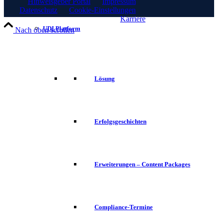
Hinweisgeber Portal
—
Impressum
—
Datenschutz
—
Cookie-Einstellungen
—
Karriere
UDI Platform
Nach oben scrollen
Lösung
Erfolgsgeschichten
Erweiterungen – Content Packages
Compliance-Termine