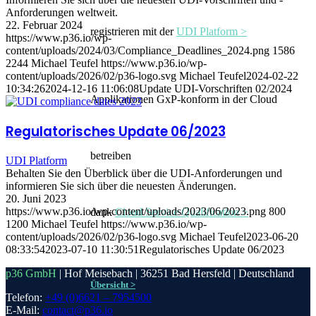
Anforderungen weltweit.
22. Februar 2024
registrieren mit der
UDI Platform >
https://www.p36.io/wp-
content/uploads/2024/03/Compliance_Deadlines_2024.png
1586
2244
Michael Teufel
https://www.p36.io/wp-
content/uploads/2026/02/p36-logo.svg
Michael Teufel
2024-02-22
10:34:26
2024-12-16 11:06:08
Update UDI-Vorschriften 02/2024
Applikationen GxP-konform in der Cloud
Regulatorisches Update 06/2023
betreiben
UDI Platform
Behalten Sie den Überblick über die UDI-Anforderungen und
informieren Sie sich über die neuesten Änderungen.
20. Juni 2023
https://www.p36.io/wp-content/uploads/2023/06/2023.png
800
dank
Cloud Service Qualification >
1200
Michael Teufel
https://www.p36.io/wp-
content/uploads/2026/02/p36-logo.svg
Michael Teufel
2023-06-20
08:33:54
2023-07-10 11:30:51
Regulatorisches Update 06/2023
p36 GmbH
| Hof Meisebach | 36251 Bad Hersfeld | Deutschland
Übersicht >
Telefon:
+49 (0)6621 – 7954500
E-Mail:
contact@p36.io