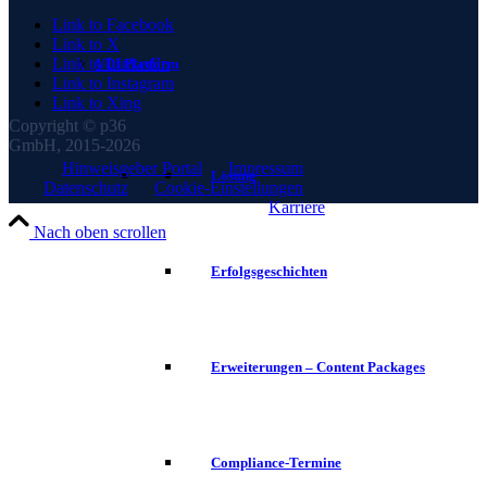
Link to Facebook
Link to X
Link to LinkedIn
UDI Platform
Link to Instagram
Link to Xing
Copyright © p36
GmbH, 2015-2026
Hinweisgeber Portal
—
Impressum
—
Lösung
Datenschutz
—
Cookie-Einstellungen
—
Karriere
Nach oben scrollen
Erfolgsgeschichten
Erweiterungen – Content Packages
Compliance-Termine