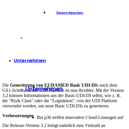
Ansprechpartner
Unternehmen
Die
Generierung von EUDAMED Basic UDI-DI
s nach dem
Unternehmen
GS1-Schema in der UDI Platform ist nun flexibler. Mit der Version
3.2 können Informationen aus der Basic-UDI-DI selbst, wie z. B.
die “Risik Class” oder die “Legislation”, von der UDI Platform
verwendet werden, um neue Basic UDI-DIs zu generieren.
Verbesserungen
Bei p36 treffen innovative Cloud-Lösungen auf
Die Release-Version 3.2 bringt natürlich eine Vielzahl an